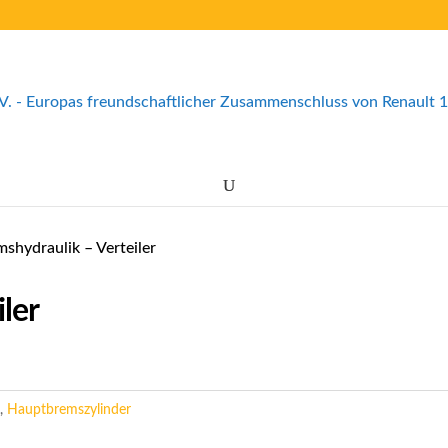
shydraulik – Verteiler
ler
k
,
Hauptbremszylinder