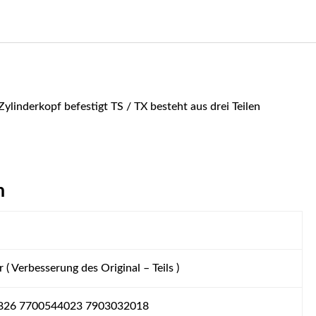
linderkopf befestigt TS / TX besteht aus drei Teilen
n
 ( Verbesserung des Original – Teils )
826 7700544023 7903032018