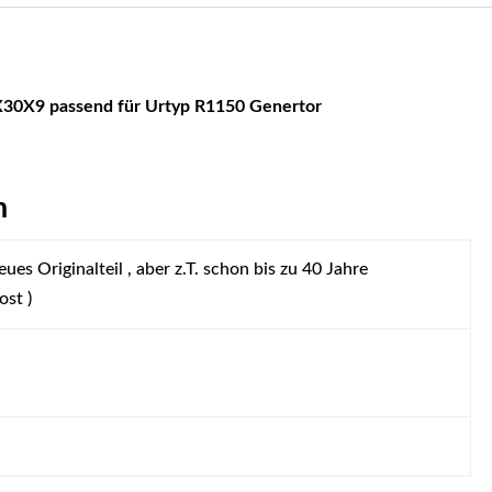
X30X9 passend für Urtyp R1150 Genertor
n
ues Originalteil , aber z.T. schon bis zu 40 Jahre
ost )