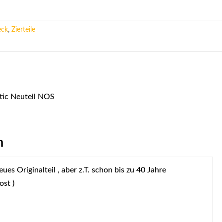
eck
,
Zierteile
tic Neuteil NOS
n
ues Originalteil , aber z.T. schon bis zu 40 Jahre
ost )