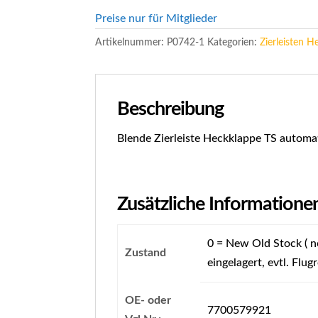
Preise nur für Mitglieder
Artikelnummer:
P0742-1
Kategorien:
Zierleisten H
Beschreibung
Blende Zierleiste Heckklappe TS automa
Zusätzliche Informatione
0 = New Old Stock ( ne
Zustand
eingelagert, evtl. Flugr
OE- oder
7700579921