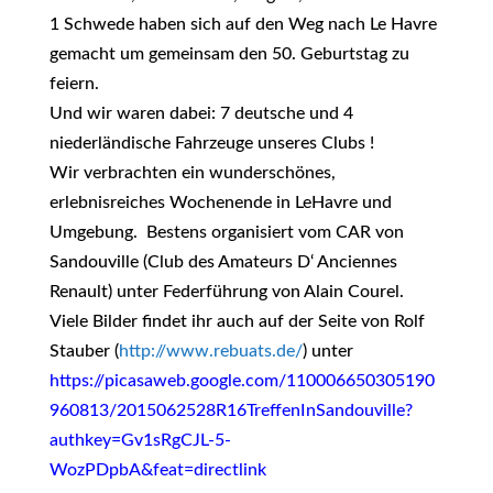
1 Schwede haben sich auf den Weg nach Le Havre
gemacht um gemeinsam den 50. Geburtstag zu
feiern.
Und wir waren dabei: 7 deutsche und 4
niederländische Fahrzeuge unseres Clubs !
Wir verbrachten ein wunderschönes,
erlebnisreiches Wochenende in LeHavre und
Umgebung. Bestens organisiert vom CAR von
Sandouville (Club des Amateurs D‘ Anciennes
Renault) unter Federführung von Alain Courel.
Viele Bilder findet ihr auch auf der Seite von Rolf
Stauber (
http://www.rebuats.de/
) unter
https://picasaweb.google.com/110006650305190
960813/2015062528R16TreffenInSandouville?
authkey=Gv1sRgCJL-5-
WozPDpbA&feat=directlink