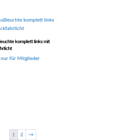
euchte komplett links mit
rlicht
 nur für Mitglieder
1
2
→