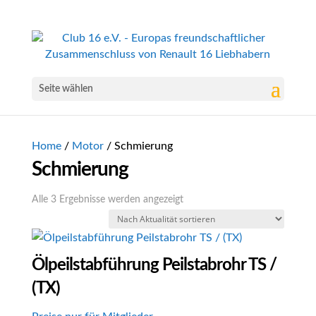
Seite wählen
Home
/
Motor
/ Schmierung
Schmierung
Nach
Alle 3 Ergebnisse werden angezeigt
Aktualität
sortiert
Ölpeilstabführung Peilstabrohr TS /
(TX)