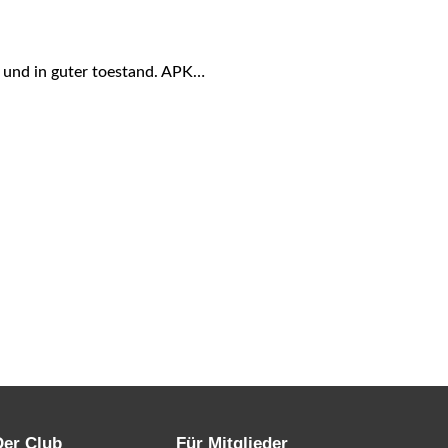
t) und in guter toestand. APK…
Der Club
Für Mitglieder